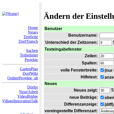
Ändern der Einstel
Home
Benutzer
Neues
Benutzername:
TestSeite
DorfTratsch
Unterschied der Zeitzonen:
S
Texteingabefenster
Suchen
Teilnehmer
Zeilen:
Projekte
Spalten:
GartenPlan
volle Fensterbreite:
(nur
DorfWiki
Hilfetext:
anze
OrdnerProjekte_alt
Neues
Dörfer
Neues zeigt:
T
NeueArbeit
VideoBridge
neue Beiträge:
oben
VillageInnovationTalk
Differenzanzeige:
(diff
voreingestellte Differenzart: