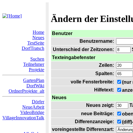
Ändern der Einstel
Home
Benutzer
Neues
Benutzername:
TestSeite
DorfTratsch
Unterschied der Zeitzonen:
S
Texteingabefenster
Suchen
Teilnehmer
Zeilen:
Projekte
Spalten:
GartenPlan
volle Fensterbreite:
(nur
DorfWiki
Hilfetext:
anze
OrdnerProjekte_alt
Neues
Dörfer
Neues zeigt:
T
NeueArbeit
VideoBridge
neue Beiträge:
oben
VillageInnovationTalk
Differenzanzeige:
(diff
voreingestellte Differenzart: