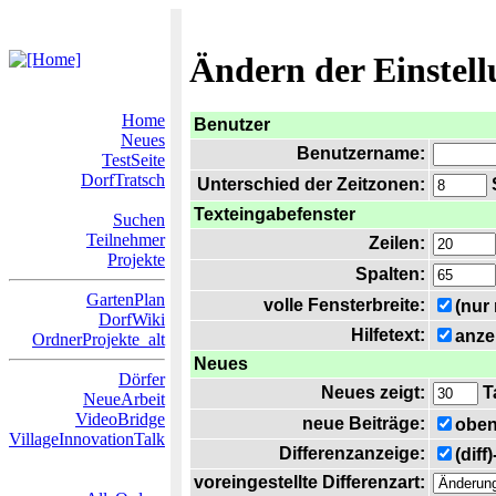
Ändern der Einstel
Home
Benutzer
Neues
Benutzername:
TestSeite
DorfTratsch
Unterschied der Zeitzonen:
S
Texteingabefenster
Suchen
Teilnehmer
Zeilen:
Projekte
Spalten:
GartenPlan
volle Fensterbreite:
(nur
DorfWiki
Hilfetext:
anze
OrdnerProjekte_alt
Neues
Dörfer
Neues zeigt:
T
NeueArbeit
VideoBridge
neue Beiträge:
oben
VillageInnovationTalk
Differenzanzeige:
(diff
voreingestellte Differenzart: