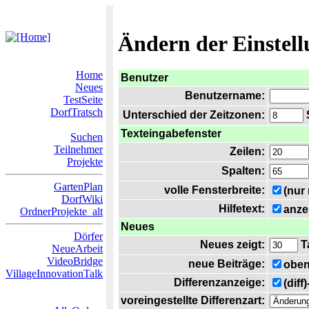
Ändern der Einstel
Home
Benutzer
Neues
Benutzername:
TestSeite
DorfTratsch
Unterschied der Zeitzonen:
S
Texteingabefenster
Suchen
Teilnehmer
Zeilen:
Projekte
Spalten:
GartenPlan
volle Fensterbreite:
(nur
DorfWiki
Hilfetext:
anze
OrdnerProjekte_alt
Neues
Dörfer
Neues zeigt:
T
NeueArbeit
VideoBridge
neue Beiträge:
oben
VillageInnovationTalk
Differenzanzeige:
(diff
voreingestellte Differenzart: