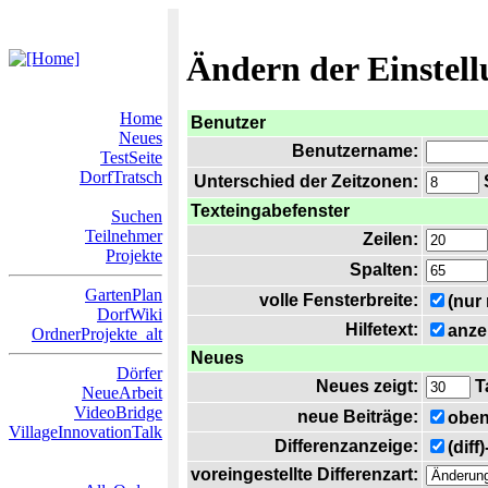
Ändern der Einstel
Home
Benutzer
Neues
Benutzername:
TestSeite
DorfTratsch
Unterschied der Zeitzonen:
S
Texteingabefenster
Suchen
Teilnehmer
Zeilen:
Projekte
Spalten:
GartenPlan
volle Fensterbreite:
(nur
DorfWiki
Hilfetext:
anze
OrdnerProjekte_alt
Neues
Dörfer
Neues zeigt:
T
NeueArbeit
VideoBridge
neue Beiträge:
oben
VillageInnovationTalk
Differenzanzeige:
(diff
voreingestellte Differenzart: