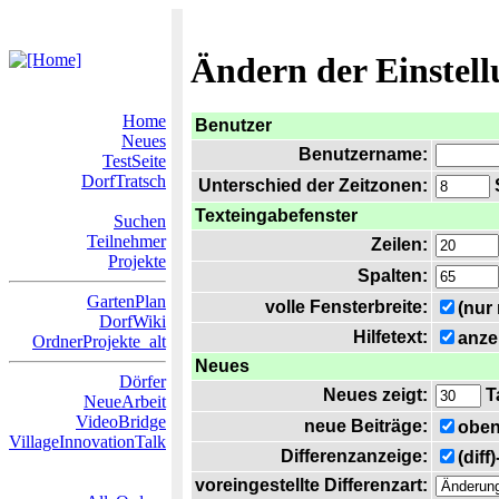
Ändern der Einstel
Home
Benutzer
Neues
Benutzername:
TestSeite
DorfTratsch
Unterschied der Zeitzonen:
S
Texteingabefenster
Suchen
Teilnehmer
Zeilen:
Projekte
Spalten:
GartenPlan
volle Fensterbreite:
(nur
DorfWiki
Hilfetext:
anze
OrdnerProjekte_alt
Neues
Dörfer
Neues zeigt:
T
NeueArbeit
VideoBridge
neue Beiträge:
oben
VillageInnovationTalk
Differenzanzeige:
(diff
voreingestellte Differenzart: