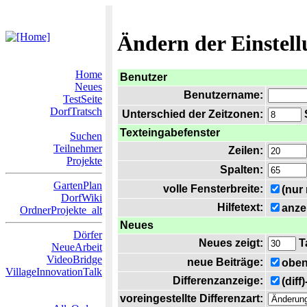
Ändern der Einstel
Home
Benutzer
Neues
Benutzername:
TestSeite
DorfTratsch
Unterschied der Zeitzonen:
S
Texteingabefenster
Suchen
Teilnehmer
Zeilen:
Projekte
Spalten:
GartenPlan
volle Fensterbreite:
(nur
DorfWiki
Hilfetext:
anze
OrdnerProjekte_alt
Neues
Dörfer
Neues zeigt:
T
NeueArbeit
VideoBridge
neue Beiträge:
oben
VillageInnovationTalk
Differenzanzeige:
(diff
voreingestellte Differenzart: