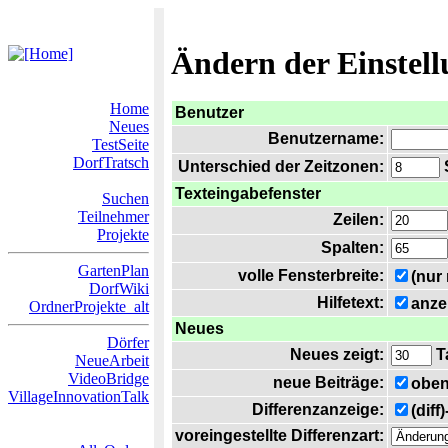
Ändern der Einstel
Home
Benutzer
Neues
Benutzername:
TestSeite
DorfTratsch
Unterschied der Zeitzonen:
S
Texteingabefenster
Suchen
Teilnehmer
Zeilen:
Projekte
Spalten:
GartenPlan
volle Fensterbreite:
(nur
DorfWiki
Hilfetext:
anze
OrdnerProjekte_alt
Neues
Dörfer
Neues zeigt:
T
NeueArbeit
VideoBridge
neue Beiträge:
oben
VillageInnovationTalk
Differenzanzeige:
(diff
voreingestellte Differenzart: