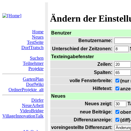
Ändern der Einstel
Home
Benutzer
Neues
Benutzername:
TestSeite
DorfTratsch
Unterschied der Zeitzonen:
S
Texteingabefenster
Suchen
Teilnehmer
Zeilen:
Projekte
Spalten:
GartenPlan
volle Fensterbreite:
(nur
DorfWiki
Hilfetext:
anze
OrdnerProjekte_alt
Neues
Dörfer
Neues zeigt:
T
NeueArbeit
VideoBridge
neue Beiträge:
oben
VillageInnovationTalk
Differenzanzeige:
(diff
voreingestellte Differenzart: