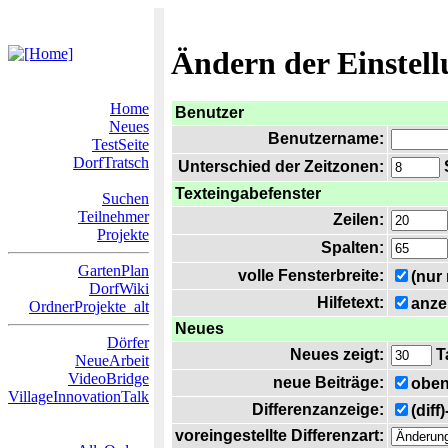
Ändern der Einstel
Home
Benutzer
Neues
Benutzername:
TestSeite
DorfTratsch
Unterschied der Zeitzonen:
S
Texteingabefenster
Suchen
Teilnehmer
Zeilen:
Projekte
Spalten:
GartenPlan
volle Fensterbreite:
(nur
DorfWiki
Hilfetext:
anze
OrdnerProjekte_alt
Neues
Dörfer
Neues zeigt:
T
NeueArbeit
VideoBridge
neue Beiträge:
oben
VillageInnovationTalk
Differenzanzeige:
(diff
voreingestellte Differenzart: