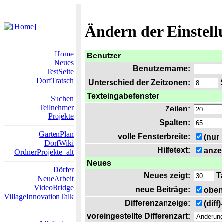
Ändern der Einstel
Home
Benutzer
Neues
Benutzername:
TestSeite
DorfTratsch
Unterschied der Zeitzonen:
S
Texteingabefenster
Suchen
Teilnehmer
Zeilen:
Projekte
Spalten:
GartenPlan
volle Fensterbreite:
(nur
DorfWiki
Hilfetext:
anze
OrdnerProjekte_alt
Neues
Dörfer
Neues zeigt:
T
NeueArbeit
VideoBridge
neue Beiträge:
oben
VillageInnovationTalk
Differenzanzeige:
(diff
voreingestellte Differenzart: