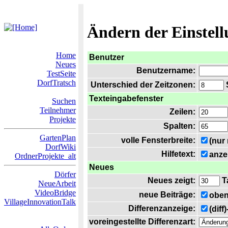
Ändern der Einstel
Home
Benutzer
Neues
Benutzername:
TestSeite
DorfTratsch
Unterschied der Zeitzonen:
S
Texteingabefenster
Suchen
Teilnehmer
Zeilen:
Projekte
Spalten:
GartenPlan
volle Fensterbreite:
(nur
DorfWiki
Hilfetext:
anze
OrdnerProjekte_alt
Neues
Dörfer
Neues zeigt:
T
NeueArbeit
VideoBridge
neue Beiträge:
oben
VillageInnovationTalk
Differenzanzeige:
(diff
voreingestellte Differenzart: