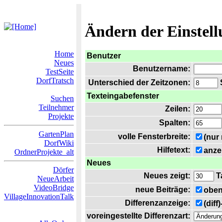
Ändern der Einstel
Home
Benutzer
Neues
Benutzername:
TestSeite
DorfTratsch
Unterschied der Zeitzonen:
S
Texteingabefenster
Suchen
Teilnehmer
Zeilen:
Projekte
Spalten:
GartenPlan
volle Fensterbreite:
(nur
DorfWiki
Hilfetext:
anze
OrdnerProjekte_alt
Neues
Dörfer
Neues zeigt:
T
NeueArbeit
VideoBridge
neue Beiträge:
oben
VillageInnovationTalk
Differenzanzeige:
(diff
voreingestellte Differenzart: