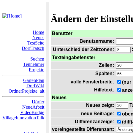
Ändern der Einstel
Home
Benutzer
Neues
Benutzername:
TestSeite
DorfTratsch
Unterschied der Zeitzonen:
S
Texteingabefenster
Suchen
Teilnehmer
Zeilen:
Projekte
Spalten:
GartenPlan
volle Fensterbreite:
(nur
DorfWiki
Hilfetext:
anze
OrdnerProjekte_alt
Neues
Dörfer
Neues zeigt:
T
NeueArbeit
VideoBridge
neue Beiträge:
oben
VillageInnovationTalk
Differenzanzeige:
(diff
voreingestellte Differenzart: