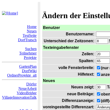
Ändern der Einstel
Home
Benutzer
Neues
Benutzername:
TestSeite
DorfTratsch
Unterschied der Zeitzonen:
S
Texteingabefenster
Suchen
Teilnehmer
Zeilen:
Projekte
Spalten:
GartenPlan
volle Fensterbreite:
(nur
DorfWiki
Hilfetext:
anze
OrdnerProjekte_alt
Neues
Dörfer
Neues zeigt:
T
NeueArbeit
VideoBridge
neue Beiträge:
oben
VillageInnovationTalk
Differenzanzeige:
(diff
voreingestellte Differenzart: