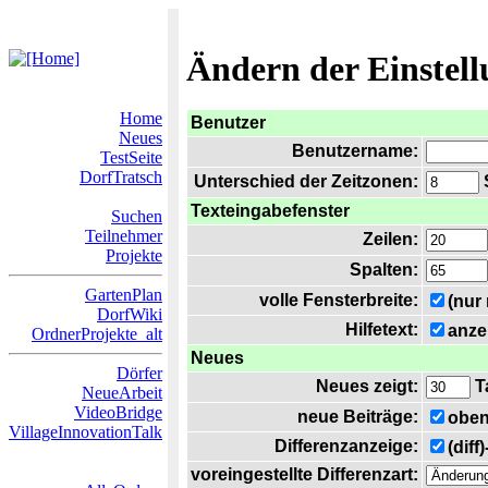
Ändern der Einstel
Home
Benutzer
Neues
Benutzername:
TestSeite
DorfTratsch
Unterschied der Zeitzonen:
S
Texteingabefenster
Suchen
Teilnehmer
Zeilen:
Projekte
Spalten:
GartenPlan
volle Fensterbreite:
(nur
DorfWiki
Hilfetext:
anze
OrdnerProjekte_alt
Neues
Dörfer
Neues zeigt:
T
NeueArbeit
VideoBridge
neue Beiträge:
oben
VillageInnovationTalk
Differenzanzeige:
(diff
voreingestellte Differenzart: