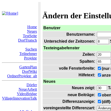
Ändern der Einstel
Home
Benutzer
Neues
Benutzername:
TestSeite
DorfTratsch
Unterschied der Zeitzonen:
S
Texteingabefenster
Suchen
Teilnehmer
Zeilen:
Projekte
Spalten:
GartenPlan
volle Fensterbreite:
(nur
DorfWiki
Hilfetext:
anze
OrdnerProjekte_alt
Neues
Dörfer
Neues zeigt:
T
NeueArbeit
VideoBridge
neue Beiträge:
oben
VillageInnovationTalk
Differenzanzeige:
(diff
voreingestellte Differenzart: