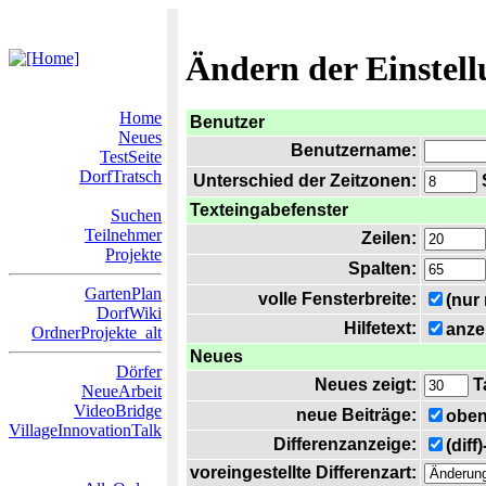
Ändern der Einstel
Home
Benutzer
Neues
Benutzername:
TestSeite
DorfTratsch
Unterschied der Zeitzonen:
S
Texteingabefenster
Suchen
Teilnehmer
Zeilen:
Projekte
Spalten:
GartenPlan
volle Fensterbreite:
(nur
DorfWiki
Hilfetext:
anze
OrdnerProjekte_alt
Neues
Dörfer
Neues zeigt:
T
NeueArbeit
VideoBridge
neue Beiträge:
oben
VillageInnovationTalk
Differenzanzeige:
(diff
voreingestellte Differenzart: