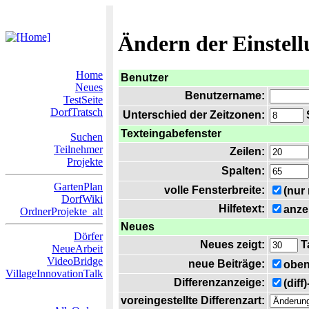
Ändern der Einstel
Home
Benutzer
Neues
Benutzername:
TestSeite
DorfTratsch
Unterschied der Zeitzonen:
S
Texteingabefenster
Suchen
Teilnehmer
Zeilen:
Projekte
Spalten:
GartenPlan
volle Fensterbreite:
(nur
DorfWiki
Hilfetext:
anze
OrdnerProjekte_alt
Neues
Dörfer
Neues zeigt:
T
NeueArbeit
VideoBridge
neue Beiträge:
oben
VillageInnovationTalk
Differenzanzeige:
(diff
voreingestellte Differenzart: