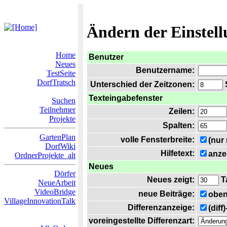
Ändern der Einstel
Home
Benutzer
Neues
Benutzername:
TestSeite
DorfTratsch
Unterschied der Zeitzonen:
S
Texteingabefenster
Suchen
Teilnehmer
Zeilen:
Projekte
Spalten:
GartenPlan
volle Fensterbreite:
(nur
DorfWiki
Hilfetext:
anze
OrdnerProjekte_alt
Neues
Dörfer
Neues zeigt:
T
NeueArbeit
VideoBridge
neue Beiträge:
oben
VillageInnovationTalk
Differenzanzeige:
(diff
voreingestellte Differenzart: