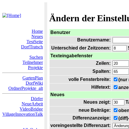
Ändern der Einstel
Home
Benutzer
Neues
Benutzername:
TestSeite
DorfTratsch
Unterschied der Zeitzonen:
S
Texteingabefenster
Suchen
Teilnehmer
Zeilen:
Projekte
Spalten:
GartenPlan
volle Fensterbreite:
(nur
DorfWiki
Hilfetext:
anze
OrdnerProjekte_alt
Neues
Dörfer
Neues zeigt:
T
NeueArbeit
VideoBridge
neue Beiträge:
oben
VillageInnovationTalk
Differenzanzeige:
(diff
voreingestellte Differenzart: