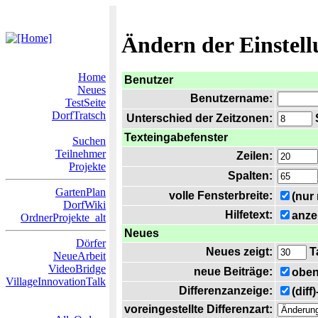
Ändern der Einstel
Home
Benutzer
Neues
Benutzername:
TestSeite
DorfTratsch
Unterschied der Zeitzonen:
S
Texteingabefenster
Suchen
Teilnehmer
Zeilen:
Projekte
Spalten:
GartenPlan
volle Fensterbreite:
(nur
DorfWiki
Hilfetext:
anze
OrdnerProjekte_alt
Neues
Dörfer
Neues zeigt:
T
NeueArbeit
VideoBridge
neue Beiträge:
oben
VillageInnovationTalk
Differenzanzeige:
(diff
voreingestellte Differenzart: