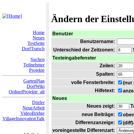
Ändern der Einstel
Home
Benutzer
Neues
Benutzername:
TestSeite
DorfTratsch
Unterschied der Zeitzonen:
S
Texteingabefenster
Suchen
Teilnehmer
Zeilen:
Projekte
Spalten:
GartenPlan
volle Fensterbreite:
(nur
DorfWiki
Hilfetext:
anze
OrdnerProjekte_alt
Neues
Dörfer
Neues zeigt:
T
NeueArbeit
VideoBridge
neue Beiträge:
oben
VillageInnovationTalk
Differenzanzeige:
(diff
voreingestellte Differenzart: