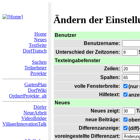
Ändern der Einstel
Home
Benutzer
Neues
Benutzername:
TestSeite
DorfTratsch
Unterschied der Zeitzonen:
S
Texteingabefenster
Suchen
Teilnehmer
Zeilen:
Projekte
Spalten:
GartenPlan
volle Fensterbreite:
(nur
DorfWiki
Hilfetext:
anze
OrdnerProjekte_alt
Neues
Dörfer
Neues zeigt:
T
NeueArbeit
VideoBridge
neue Beiträge:
oben
VillageInnovationTalk
Differenzanzeige:
(diff
voreingestellte Differenzart: