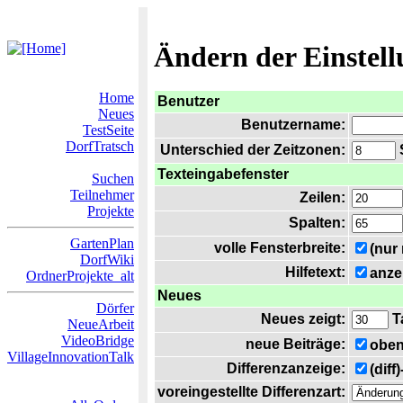
Ändern der Einstel
Home
Benutzer
Neues
Benutzername:
TestSeite
DorfTratsch
Unterschied der Zeitzonen:
S
Texteingabefenster
Suchen
Teilnehmer
Zeilen:
Projekte
Spalten:
GartenPlan
volle Fensterbreite:
(nur
DorfWiki
Hilfetext:
anze
OrdnerProjekte_alt
Neues
Dörfer
Neues zeigt:
T
NeueArbeit
VideoBridge
neue Beiträge:
oben
VillageInnovationTalk
Differenzanzeige:
(diff
voreingestellte Differenzart: