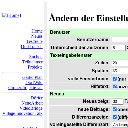
Ändern der Einstel
Home
Benutzer
Neues
Benutzername:
TestSeite
DorfTratsch
Unterschied der Zeitzonen:
S
Texteingabefenster
Suchen
Teilnehmer
Zeilen:
Projekte
Spalten:
GartenPlan
volle Fensterbreite:
(nur
DorfWiki
Hilfetext:
anze
OrdnerProjekte_alt
Neues
Dörfer
Neues zeigt:
T
NeueArbeit
VideoBridge
neue Beiträge:
oben
VillageInnovationTalk
Differenzanzeige:
(diff
voreingestellte Differenzart: