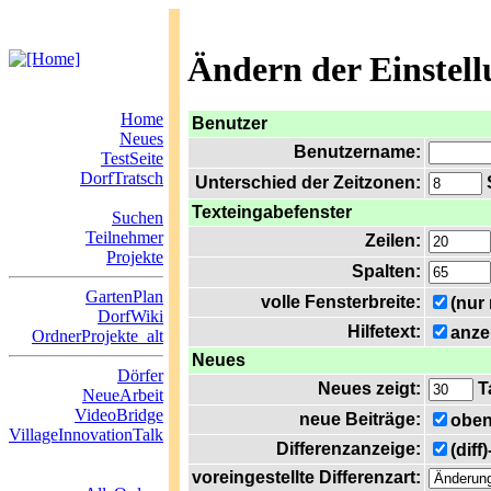
Ändern der Einstel
Home
Benutzer
Neues
Benutzername:
TestSeite
DorfTratsch
Unterschied der Zeitzonen:
S
Texteingabefenster
Suchen
Teilnehmer
Zeilen:
Projekte
Spalten:
GartenPlan
volle Fensterbreite:
(nur
DorfWiki
Hilfetext:
anze
OrdnerProjekte_alt
Neues
Dörfer
Neues zeigt:
T
NeueArbeit
VideoBridge
neue Beiträge:
oben
VillageInnovationTalk
Differenzanzeige:
(diff
voreingestellte Differenzart: