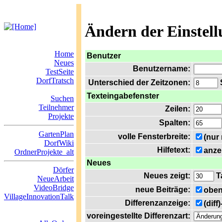
Ändern der Einstel
Home
Benutzer
Neues
Benutzername:
TestSeite
DorfTratsch
Unterschied der Zeitzonen:
S
Texteingabefenster
Suchen
Teilnehmer
Zeilen:
Projekte
Spalten:
GartenPlan
volle Fensterbreite:
(nur
DorfWiki
Hilfetext:
anze
OrdnerProjekte_alt
Neues
Dörfer
Neues zeigt:
T
NeueArbeit
VideoBridge
neue Beiträge:
oben
VillageInnovationTalk
Differenzanzeige:
(diff
voreingestellte Differenzart: