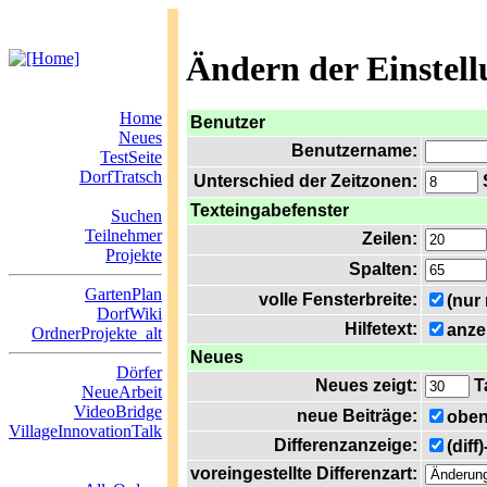
Ändern der Einstel
Home
Benutzer
Neues
Benutzername:
TestSeite
DorfTratsch
Unterschied der Zeitzonen:
S
Texteingabefenster
Suchen
Teilnehmer
Zeilen:
Projekte
Spalten:
GartenPlan
volle Fensterbreite:
(nur
DorfWiki
Hilfetext:
anze
OrdnerProjekte_alt
Neues
Dörfer
Neues zeigt:
T
NeueArbeit
VideoBridge
neue Beiträge:
oben
VillageInnovationTalk
Differenzanzeige:
(diff
voreingestellte Differenzart: