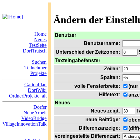
Ändern der Einstel
Home
Benutzer
Neues
Benutzername:
TestSeite
DorfTratsch
Unterschied der Zeitzonen:
S
Texteingabefenster
Suchen
Teilnehmer
Zeilen:
Projekte
Spalten:
GartenPlan
volle Fensterbreite:
(nur
DorfWiki
Hilfetext:
anze
OrdnerProjekte_alt
Neues
Dörfer
Neues zeigt:
T
NeueArbeit
VideoBridge
neue Beiträge:
oben
VillageInnovationTalk
Differenzanzeige:
(diff
voreingestellte Differenzart: