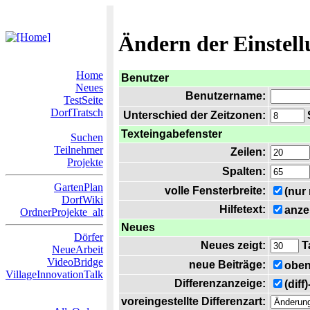
Ändern der Einstel
Home
Benutzer
Neues
Benutzername:
TestSeite
DorfTratsch
Unterschied der Zeitzonen:
S
Texteingabefenster
Suchen
Teilnehmer
Zeilen:
Projekte
Spalten:
GartenPlan
volle Fensterbreite:
(nur
DorfWiki
Hilfetext:
anze
OrdnerProjekte_alt
Neues
Dörfer
Neues zeigt:
T
NeueArbeit
VideoBridge
neue Beiträge:
oben
VillageInnovationTalk
Differenzanzeige:
(diff
voreingestellte Differenzart: