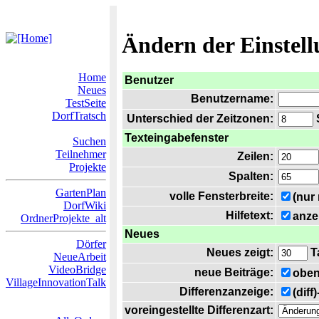
Ändern der Einstel
Home
Benutzer
Neues
Benutzername:
TestSeite
DorfTratsch
Unterschied der Zeitzonen:
S
Texteingabefenster
Suchen
Teilnehmer
Zeilen:
Projekte
Spalten:
GartenPlan
volle Fensterbreite:
(nur
DorfWiki
Hilfetext:
anze
OrdnerProjekte_alt
Neues
Dörfer
Neues zeigt:
T
NeueArbeit
VideoBridge
neue Beiträge:
oben
VillageInnovationTalk
Differenzanzeige:
(diff
voreingestellte Differenzart: