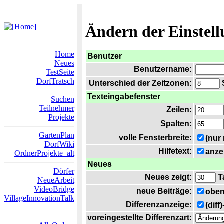
Ändern der Einstel
Home
Benutzer
Neues
Benutzername:
TestSeite
DorfTratsch
Unterschied der Zeitzonen:
S
Texteingabefenster
Suchen
Teilnehmer
Zeilen:
Projekte
Spalten:
GartenPlan
volle Fensterbreite:
(nur
DorfWiki
Hilfetext:
anze
OrdnerProjekte_alt
Neues
Dörfer
Neues zeigt:
T
NeueArbeit
VideoBridge
neue Beiträge:
oben
VillageInnovationTalk
Differenzanzeige:
(diff
voreingestellte Differenzart: