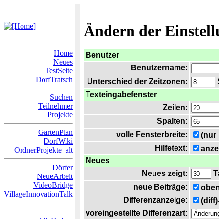
Ändern der Einstel
Home
Benutzer
Neues
Benutzername:
TestSeite
DorfTratsch
Unterschied der Zeitzonen:
S
Texteingabefenster
Suchen
Teilnehmer
Zeilen:
Projekte
Spalten:
GartenPlan
volle Fensterbreite:
(nur
DorfWiki
Hilfetext:
anze
OrdnerProjekte_alt
Neues
Dörfer
Neues zeigt:
T
NeueArbeit
VideoBridge
neue Beiträge:
oben
VillageInnovationTalk
Differenzanzeige:
(diff
voreingestellte Differenzart: