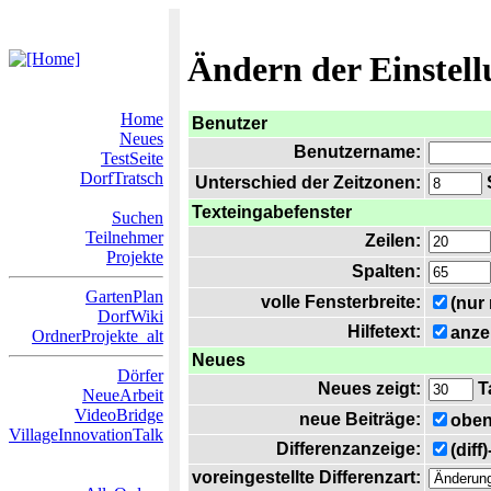
Ändern der Einstel
Home
Benutzer
Neues
Benutzername:
TestSeite
DorfTratsch
Unterschied der Zeitzonen:
S
Texteingabefenster
Suchen
Teilnehmer
Zeilen:
Projekte
Spalten:
GartenPlan
volle Fensterbreite:
(nur
DorfWiki
Hilfetext:
anze
OrdnerProjekte_alt
Neues
Dörfer
Neues zeigt:
T
NeueArbeit
VideoBridge
neue Beiträge:
oben
VillageInnovationTalk
Differenzanzeige:
(diff
voreingestellte Differenzart: