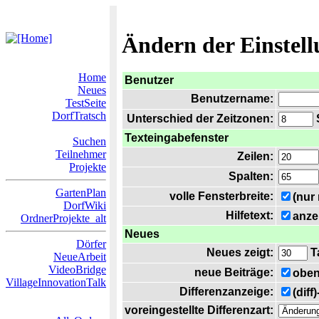
Ändern der Einstel
Home
Benutzer
Neues
Benutzername:
TestSeite
DorfTratsch
Unterschied der Zeitzonen:
S
Texteingabefenster
Suchen
Teilnehmer
Zeilen:
Projekte
Spalten:
GartenPlan
volle Fensterbreite:
(nur
DorfWiki
Hilfetext:
anze
OrdnerProjekte_alt
Neues
Dörfer
Neues zeigt:
T
NeueArbeit
VideoBridge
neue Beiträge:
oben
VillageInnovationTalk
Differenzanzeige:
(diff
voreingestellte Differenzart: