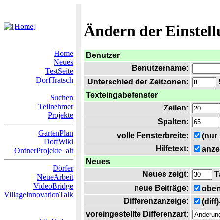
Ändern der Einstel
Home
Benutzer
Neues
Benutzername:
TestSeite
DorfTratsch
Unterschied der Zeitzonen:
S
Texteingabefenster
Suchen
Teilnehmer
Zeilen:
Projekte
Spalten:
GartenPlan
volle Fensterbreite:
(nur
DorfWiki
Hilfetext:
anze
OrdnerProjekte_alt
Neues
Dörfer
Neues zeigt:
T
NeueArbeit
VideoBridge
neue Beiträge:
oben
VillageInnovationTalk
Differenzanzeige:
(diff
voreingestellte Differenzart: