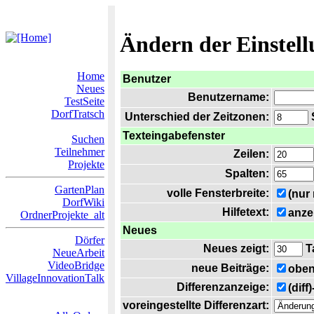
Ändern der Einstel
Home
Benutzer
Neues
Benutzername:
TestSeite
DorfTratsch
Unterschied der Zeitzonen:
S
Texteingabefenster
Suchen
Teilnehmer
Zeilen:
Projekte
Spalten:
GartenPlan
volle Fensterbreite:
(nur
DorfWiki
Hilfetext:
anze
OrdnerProjekte_alt
Neues
Dörfer
Neues zeigt:
T
NeueArbeit
VideoBridge
neue Beiträge:
oben
VillageInnovationTalk
Differenzanzeige:
(diff
voreingestellte Differenzart: