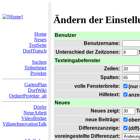
Ändern der Einstel
Home
Benutzer
Neues
Benutzername:
TestSeite
DorfTratsch
Unterschied der Zeitzonen:
S
Texteingabefenster
Suchen
Teilnehmer
Zeilen:
Projekte
Spalten:
GartenPlan
volle Fensterbreite:
(nur
DorfWiki
Hilfetext:
anze
OrdnerProjekte_alt
Neues
Dörfer
Neues zeigt:
T
NeueArbeit
VideoBridge
neue Beiträge:
oben
VillageInnovationTalk
Differenzanzeige:
(diff
voreingestellte Differenzart: