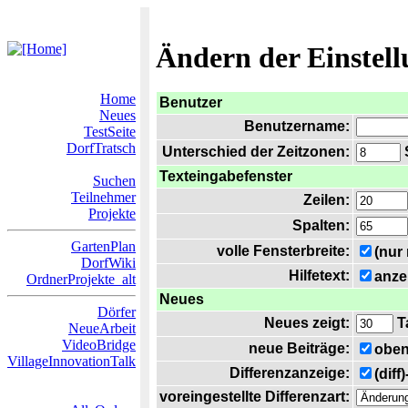
Ändern der Einstel
Home
Benutzer
Neues
Benutzername:
TestSeite
DorfTratsch
Unterschied der Zeitzonen:
S
Texteingabefenster
Suchen
Teilnehmer
Zeilen:
Projekte
Spalten:
GartenPlan
volle Fensterbreite:
(nur
DorfWiki
Hilfetext:
anze
OrdnerProjekte_alt
Neues
Dörfer
Neues zeigt:
T
NeueArbeit
VideoBridge
neue Beiträge:
oben
VillageInnovationTalk
Differenzanzeige:
(diff
voreingestellte Differenzart: