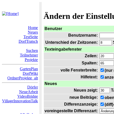
Ändern der Einstel
Home
Benutzer
Neues
Benutzername:
TestSeite
DorfTratsch
Unterschied der Zeitzonen:
S
Texteingabefenster
Suchen
Teilnehmer
Zeilen:
Projekte
Spalten:
GartenPlan
volle Fensterbreite:
(nur
DorfWiki
Hilfetext:
anze
OrdnerProjekte_alt
Neues
Dörfer
Neues zeigt:
T
NeueArbeit
VideoBridge
neue Beiträge:
oben
VillageInnovationTalk
Differenzanzeige:
(diff
voreingestellte Differenzart: