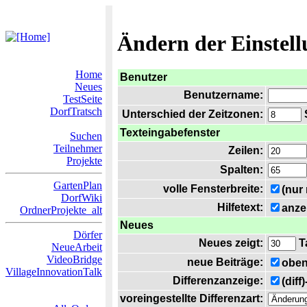
Ändern der Einstel
Home
Benutzer
Neues
Benutzername:
TestSeite
DorfTratsch
Unterschied der Zeitzonen:
S
Texteingabefenster
Suchen
Teilnehmer
Zeilen:
Projekte
Spalten:
GartenPlan
volle Fensterbreite:
(nur
DorfWiki
Hilfetext:
anze
OrdnerProjekte_alt
Neues
Dörfer
Neues zeigt:
T
NeueArbeit
VideoBridge
neue Beiträge:
oben
VillageInnovationTalk
Differenzanzeige:
(diff
voreingestellte Differenzart: