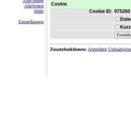
AlleOrdner
Cookie
AlleSeiten
Hilfe
Cookie ID:
975260
Date
Einstellungen
Kurz
Zusatzfunktionen:
Anmelden
Uploadverze