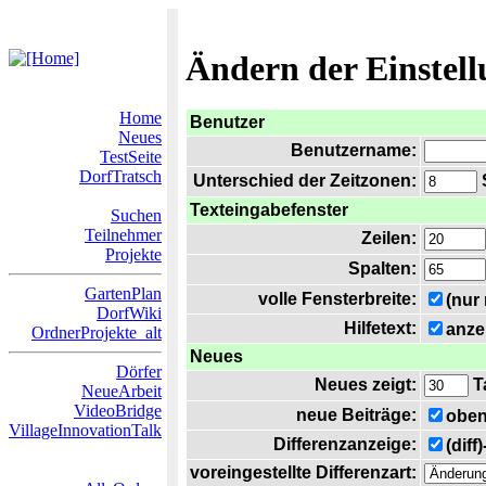
Ändern der Einstel
Home
Benutzer
Neues
Benutzername:
TestSeite
DorfTratsch
Unterschied der Zeitzonen:
S
Texteingabefenster
Suchen
Teilnehmer
Zeilen:
Projekte
Spalten:
GartenPlan
volle Fensterbreite:
(nur
DorfWiki
Hilfetext:
anze
OrdnerProjekte_alt
Neues
Dörfer
Neues zeigt:
T
NeueArbeit
VideoBridge
neue Beiträge:
oben
VillageInnovationTalk
Differenzanzeige:
(diff
voreingestellte Differenzart: