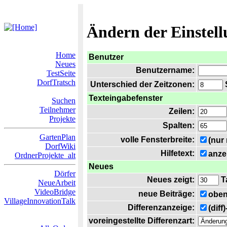
Ändern der Einstel
Home
Benutzer
Neues
Benutzername:
TestSeite
DorfTratsch
Unterschied der Zeitzonen:
S
Texteingabefenster
Suchen
Teilnehmer
Zeilen:
Projekte
Spalten:
GartenPlan
volle Fensterbreite:
(nur
DorfWiki
Hilfetext:
anze
OrdnerProjekte_alt
Neues
Dörfer
Neues zeigt:
T
NeueArbeit
VideoBridge
neue Beiträge:
oben
VillageInnovationTalk
Differenzanzeige:
(diff
voreingestellte Differenzart: