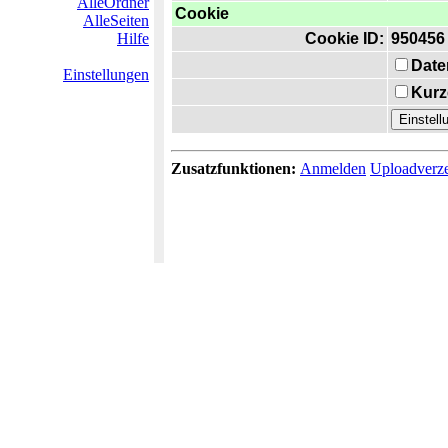
AlleOrdner
Cookie
AlleSeiten
Hilfe
Cookie ID:
950456
Date
Einstellungen
Kurz
Zusatzfunktionen:
Anmelden
Uploadverze