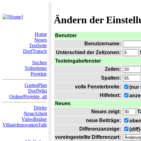
Ändern der Einstel
Home
Benutzer
Neues
Benutzername:
TestSeite
DorfTratsch
Unterschied der Zeitzonen:
S
Texteingabefenster
Suchen
Teilnehmer
Zeilen:
Projekte
Spalten:
GartenPlan
volle Fensterbreite:
(nur
DorfWiki
Hilfetext:
anze
OrdnerProjekte_alt
Neues
Dörfer
Neues zeigt:
T
NeueArbeit
VideoBridge
neue Beiträge:
oben
VillageInnovationTalk
Differenzanzeige:
(diff
voreingestellte Differenzart: