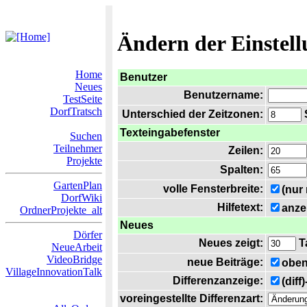
Ändern der Einstel
Home
Benutzer
Neues
Benutzername:
TestSeite
DorfTratsch
Unterschied der Zeitzonen:
S
Texteingabefenster
Suchen
Teilnehmer
Zeilen:
Projekte
Spalten:
GartenPlan
volle Fensterbreite:
(nur
DorfWiki
Hilfetext:
anze
OrdnerProjekte_alt
Neues
Dörfer
Neues zeigt:
T
NeueArbeit
VideoBridge
neue Beiträge:
oben
VillageInnovationTalk
Differenzanzeige:
(diff
voreingestellte Differenzart: