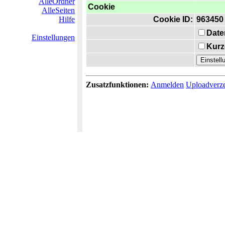
AlleOrdner
Cookie
AlleSeiten
Hilfe
Cookie ID:
963450
Date
Einstellungen
Kurz
Zusatzfunktionen:
Anmelden
Uploadverze