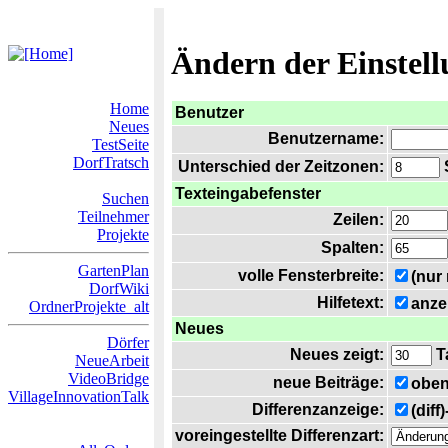
Ändern der Einstel
Home
Benutzer
Neues
Benutzername:
TestSeite
DorfTratsch
Unterschied der Zeitzonen:
S
Texteingabefenster
Suchen
Teilnehmer
Zeilen:
Projekte
Spalten:
GartenPlan
volle Fensterbreite:
(nur
DorfWiki
Hilfetext:
anze
OrdnerProjekte_alt
Neues
Dörfer
Neues zeigt:
T
NeueArbeit
VideoBridge
neue Beiträge:
oben
VillageInnovationTalk
Differenzanzeige:
(diff
voreingestellte Differenzart: