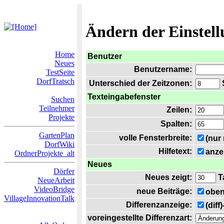
Ändern der Einstel
Home
Benutzer
Neues
Benutzername:
TestSeite
DorfTratsch
Unterschied der Zeitzonen:
S
Texteingabefenster
Suchen
Teilnehmer
Zeilen:
Projekte
Spalten:
GartenPlan
volle Fensterbreite:
(nur
DorfWiki
Hilfetext:
anze
OrdnerProjekte_alt
Neues
Dörfer
Neues zeigt:
T
NeueArbeit
VideoBridge
neue Beiträge:
oben
VillageInnovationTalk
Differenzanzeige:
(diff
voreingestellte Differenzart: