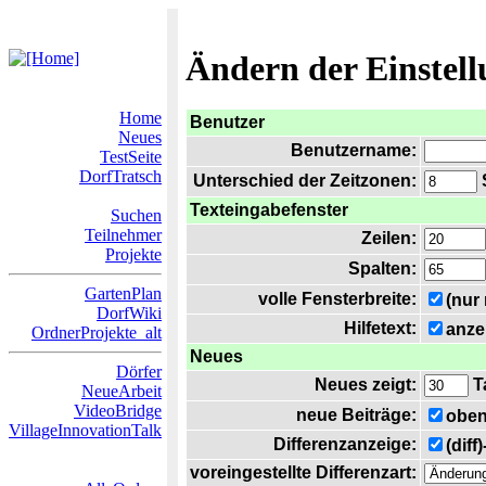
Ändern der Einstel
Home
Benutzer
Neues
Benutzername:
TestSeite
DorfTratsch
Unterschied der Zeitzonen:
S
Texteingabefenster
Suchen
Teilnehmer
Zeilen:
Projekte
Spalten:
GartenPlan
volle Fensterbreite:
(nur
DorfWiki
Hilfetext:
anze
OrdnerProjekte_alt
Neues
Dörfer
Neues zeigt:
T
NeueArbeit
VideoBridge
neue Beiträge:
oben
VillageInnovationTalk
Differenzanzeige:
(diff
voreingestellte Differenzart: