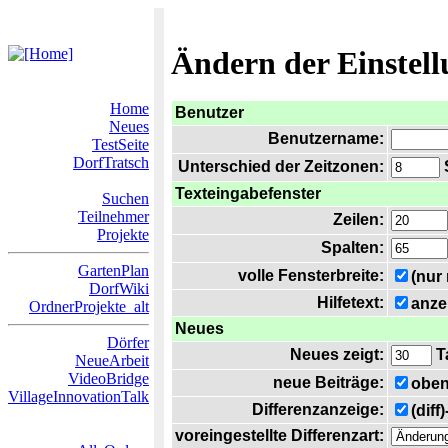
Ändern der Einstel
Home
Benutzer
Neues
Benutzername:
TestSeite
DorfTratsch
Unterschied der Zeitzonen:
S
Texteingabefenster
Suchen
Teilnehmer
Zeilen:
Projekte
Spalten:
GartenPlan
volle Fensterbreite:
(nur
DorfWiki
Hilfetext:
anze
OrdnerProjekte_alt
Neues
Dörfer
Neues zeigt:
T
NeueArbeit
VideoBridge
neue Beiträge:
oben
VillageInnovationTalk
Differenzanzeige:
(diff
voreingestellte Differenzart: